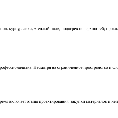
упол, курну, лавки, «теплый пол», подогрев поверхностей; пр
рофессионализма. Несмотря на ограниченное пространство и сл
время включает этапы проектирования, закупки материалов и не