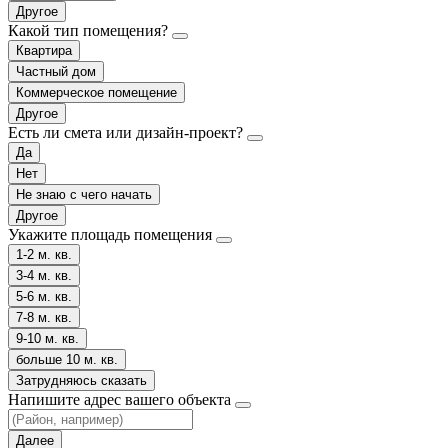
Другое
Какой тип помещения?
Квартира
Частный дом
Коммерческое помещение
Другое
Есть ли смета или дизайн-проект?
Да
Нет
Не знаю с чего начать
Другое
Укажите площадь помещения
1-2 м. кв.
3-4 м. кв.
5-6 м. кв.
7-8 м. кв.
9-10 м. кв.
больше 10 м. кв.
Затрудняюсь сказать
Напишите адрес вашего объекта
Далее